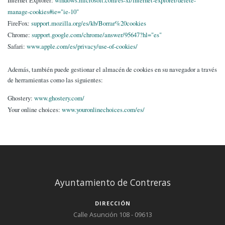
Internet Explorer:
windows.microsoft.com/es-xl/internet-explorer/delete-
manage-cookies#ie="ie-10"
FireFox:
support.mozilla.org/es/kb/Borrar%20cookies
Chrome:
support.google.com/chrome/answer/95647?hl="es"
Safari:
www.apple.com/es/privacy/use-of-cookies/
Además, también puede gestionar el almacén de cookies en su navegador a través
de herramientas como las siguientes:
Ghostery:
www.ghostery.com/
Your online choices:
www.youronlinechoices.com/es/
Ayuntamiento de Contreras
DIRECCIÓN
Calle Asunción 108 - 09613