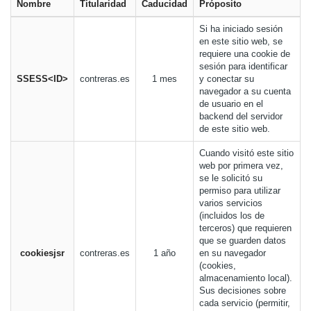
Nombre
Titularidad
Caducidad
Próposito
Si ha iniciado sesión
en este sitio web, se
requiere una cookie de
sesión para identificar
SSESS<ID>
contreras.es
1 mes
y conectar su
navegador a su cuenta
de usuario en el
backend del servidor
de este sitio web.
Cuando visitó este sitio
web por primera vez,
se le solicitó su
permiso para utilizar
varios servicios
(incluidos los de
terceros) que requieren
que se guarden datos
cookiesjsr
contreras.es
1 año
en su navegador
(cookies,
almacenamiento local).
Sus decisiones sobre
cada servicio (permitir,