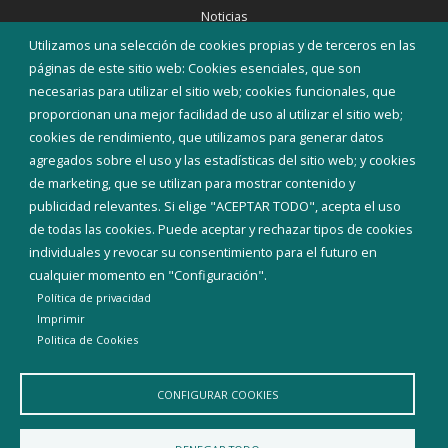
Noticias
Eventos
Utilizamos una selección de cookies propias y de terceros en las
Corporación Municipal
páginas de este sitio web: Cookies esenciales, que son
Teléfonos de interés
necesarias para utilizar el sitio web; cookies funcionales, que
proporcionan una mejor facilidad de uso al utilizar el sitio web;
INICIAR SESIÓN
cookies de rendimiento, que utilizamos para generar datos
MAPA WEB
agregados sobre el uso y las estadísticas del sitio web; y cookies
de marketing, que se utilizan para mostrar contenido y
publicidad relevantes. Si elige "ACEPTAR TODO", acepta el uso
de todas las cookies. Puede aceptar y rechazar tipos de cookies
individuales y revocar su consentimiento para el futuro en
cualquier momento en "Configuración".
Política de privacidad
Imprimir
Politica de Cookies
CONFIGURAR COOKIES
Aviso Legal
Política de privacidad
Política de Cookies