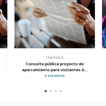
25/11/2009
Inauguración de la web del
municipio de Contreras
El Ayuntamiento de Contreras y la Excma.
Ir a la noticia
Diputacion de Burgos presentan la nueva
web del Municipio, que pone a disposición
de ciudadanos y visitantes toda la
informacion útil y necesaria sobre el