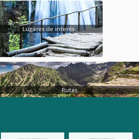
de transformar y convertir todos sus
ayuntamientos en administraciones
modélicas y ágiles. De esta forma y
utilizando las nuevas tecnologías de la
Lugares de interés
información, se pone a disposición de este
municipio un Portal Web Público que
permita, dar a conocer las características
del municipio, promocionar sus iniciativas
turísticas, ofrecer información institucional
sobre el Ayuntamiento y ofrecer servicios
de valor añadido a sus ciudadanos. 26 de
Rutas
Mayo de 2009