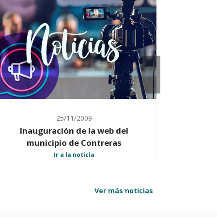
26/05/2009
Proyecto Burgos Provincia Digital
Gracias a este proyecto “BURGOS
Ir a la noticia
PROVINCIA DIGITAL” CSA, está
colaborando con la Excelentísima
Diputación Provincial de Burgos la cual está
Ver más noticias
acometiendo en los últimos años un Plan
Provincial de Modernización con el objetivo