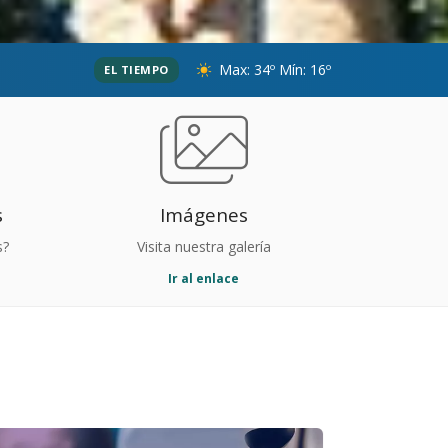
Max: 34º Mín: 16º
EL TIEMPO
s
Imágenes
s?
Visita nuestra galería
Ir al enlace