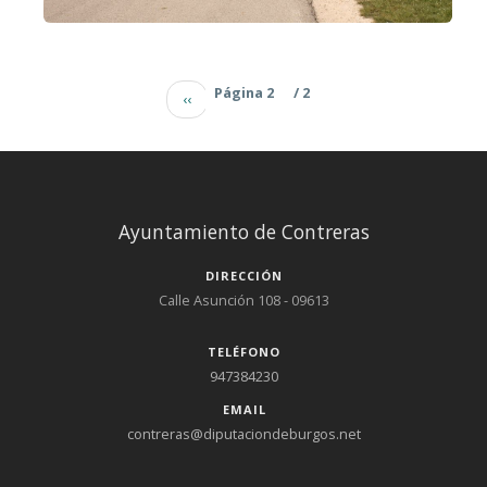
Paginación
Página anter
Página 2
/ 2
‹‹
Ayuntamiento de Contreras
DIRECCIÓN
Calle Asunción 108 - 09613
TELÉFONO
947384230
EMAIL
contreras@diputaciondeburgos.net